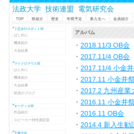
法政大学 技術連盟 電気研究会
TOP
班紹介
歴史
年間予定
新入生へ
会員紹介
２足歩行ロボット班
アルバム
はじめに
機体紹介
・
2018.11/3 OB会
大会結果
・
2017.11/4 OB会
マイクロマウス班
・
2017.11/4 
はじめに
機体紹介
・
2017.11 小金井
大会結果
・
2017.2 九州
班員のブログ
・
2016.11 小
オーディオ班
・
2016.11 OB会
作品紹介
スピーカー特性測定室
・
2014.4 新入生勧
主催大会