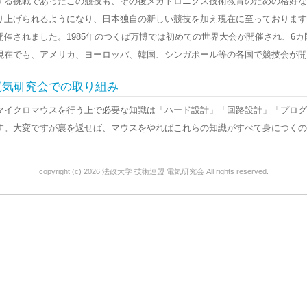
する挑戦であったこの競技も、その後メカトロニクス技術教育のための格好な
り上げられるようになり、日本独自の新しい競技を加え現在に至っております。
開催されました。1985年のつくば万博では初めての世界大会が開催され、6カ
現在でも、アメリカ、ヨーロッパ、韓国、シンガポール等の各国で競技会が開
電気研究会での取り組み
マイクロマウスを行う上で必要な知識は「ハード設計」「回路設計」「プログ
す。大変ですが裏を返せば、マウスをやればこれらの知識がすべて身につくの
copyright (c)
2026
法政大学 技術連盟 電気研究会
All rights reserved.