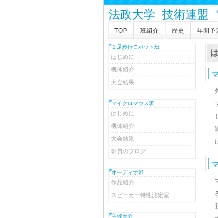
法政大学 技術連盟
TOP
班紹介
歴史
年間予
２足歩行ロボット班
はじめに
機体紹介
大会結果
マイクロマウス班
はじめに
機体紹介
大会結果
班員のブログ
オーディオ班
作品紹介
スピーカー特性測定室
主催大会