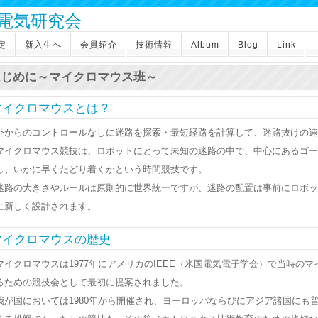
 電気研究会
定
新入生へ
会員紹介
技術情報
Album
Blog
Link
はじめに～マイクロマウス班～
マイクロマウスとは？
外からのコントロールなしに迷路を探索・最短経路を計算して、迷路抜けの速
マイクロマウス競技は、ロボットにとって未知の迷路の中で、中心にあるゴー
し、いかに早くたどり着くかという時間競技です。
迷路の大きさやルールは原則的に世界統一ですが、迷路の配置は事前にロボッ
に新しく設計されます。
マイクロマウスの歴史
マイクロマウスは1977年にアメリカのIEEE（米国電気電子学会）で当時の
るための競技会として最初に提案されました。
我が国においては1980年から開催され、ヨーロッパならびにアジア諸国にも